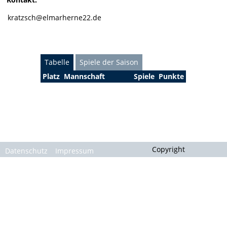
Gallerie
kratzsch@elmarherne22.de
Tabelle
Spiele der Saison
Platz
Mannschaft
Spiele
Punkte
Copyright
Datenschutz
Impressum