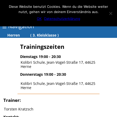
Elmar Herne 22
Diese Website benutzt Cookies. Wenn du die Website weiter
nutzt, gehen wir von deinem Einverständnis aus.
100% Handball
OK
Datenschutzerklärung
☰ Navigation
Herren
( 3. Kleisklasse )
<
Trainingszeiten
Über
Dienstags 19:00 - 20:30
Kolibri Schule, Jean-Vogel-Straße 17, 44625
Elmar
Herne
Herne
Donnerstags 19:00 - 20:30
Events
Kolibri Schule, Jean-Vogel-Straße 17, 44625
Herne
Handball
Schwimmen
Trainer:
login
Torsten Kratzsch
Kontakt: