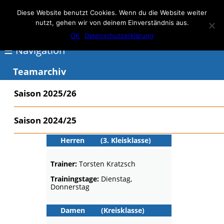
Elmar Herne 22
Diese Website benutzt Cookies. Wenn du die Website weiter
nutzt, gehen wir von deinem Einverständnis aus.
100% Handball
OK
Datenschutzerklärung
☰ Navigation
Teamarchiv
<
Saison 2025/26
Über
Saison 2024/25
Elmar
Herne
Herren
(3. Kleisklasse)
Events
Trainer:
Torsten Kratzsch
Handball
Trainingstage:
Dienstag,
Donnerstag
Schwimmen
login
Damen
(Kreisklasse)