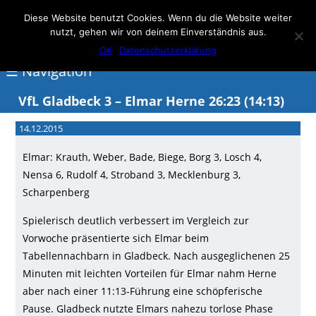
Elmar Herne 22
Diese Website benutzt Cookies. Wenn du die Website weiter
nutzt, gehen wir von deinem Einverständnis aus.
100% Handball
OK
Datenschutzerklärung
☰ Navigation
VfL Gladbeck 3 – Elmar Herne 26:23 (14:13)
<
14.12.2015
Über
Elmar: Krauth, Weber, Bade, Biege, Borg 3, Losch 4,
Elmar
Nensa 6, Rudolf 4, Stroband 3, Mecklenburg 3,
Herne
Scharpenberg
Events
Spielerisch deutlich verbessert im Vergleich zur
Vorwoche präsentierte sich Elmar beim
Handball
Tabellennachbarn in Gladbeck. Nach ausgeglichenen 25
Schwimmen
Minuten mit leichten Vorteilen für Elmar nahm Herne
aber nach einer 11:13-Führung eine schöpferische
login
Pause. Gladbeck nutzte Elmars nahezu torlose Phase