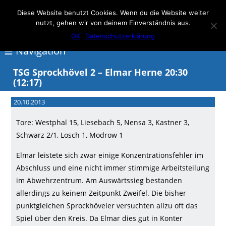
Elmar Herne 22
Diese Website benutzt Cookies. Wenn du die Website weiter
nutzt, gehen wir von deinem Einverständnis aus.
100% Handball
OK
Datenschutzerklärung
☰ Navigation
TSG Sprockhövel 2 – Elmar Herne 20:30
(12:17)
<
20.10.2013
Über
Elmar
Tore: Westphal 15, Liesebach 5, Nensa 3, Kastner 3,
Schwarz 2/1, Losch 1, Modrow 1
Herne
Elmar leistete sich zwar einige Konzentrationsfehler im
Events
Abschluss und eine nicht immer stimmige Arbeitsteilung
Handball
im Abwehrzentrum. Am Auswärtssieg bestanden
Schwimmen
allerdings zu keinem Zeitpunkt Zweifel. Die bisher
punktgleichen Sprockhöveler versuchten allzu oft das
login
Spiel über den Kreis. Da Elmar dies gut in Konter