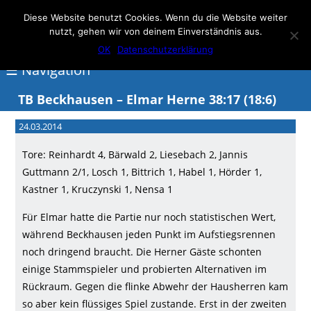
Elmar Herne 22
Diese Website benutzt Cookies. Wenn du die Website weiter
nutzt, gehen wir von deinem Einverständnis aus.
100% Handball
OK
Datenschutzerklärung
☰ Navigation
TB Beckhausen – Elmar Herne 38:17 (18:6)
<
24.03.2014
Über
Tore: Reinhardt 4, Bärwald 2, Liesebach 2, Jannis
Elmar
Guttmann 2/1, Losch 1, Bittrich 1, Habel 1, Hörder 1,
Herne
Kastner 1, Kruczynski 1, Nensa 1
Events
Für Elmar hatte die Partie nur noch statistischen Wert,
während Beckhausen jeden Punkt im Aufstiegsrennen
Handball
noch dringend braucht. Die Herner Gäste schonten
Schwimmen
einige Stammspieler und probierten Alternativen im
Rückraum. Gegen die flinke Abwehr der Hausherren kam
login
so aber kein flüssiges Spiel zustande. Erst in der zweiten