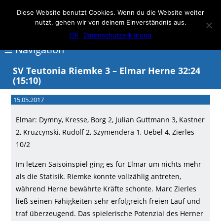
Elmar Herne 22
Diese Website benutzt Cookies. Wenn du die Website weiter
nutzt, gehen wir von deinem Einverständnis aus.
100% Handball
OK
Datenschutzerklärung
☰ Navigation
SV Teutonia Riemke 3 – Elmar Herne 32:24
(15:10)
<
15.05.2017
Über
Elmar
Elmar: Dymny, Kresse, Borg 2, Julian Guttmann 3, Kastner
2, Kruzcynski, Rudolf 2, Szymendera 1, Uebel 4, Zierles
Herne
10/2
Events
Im letzen Saisoinspiel ging es für Elmar um nichts mehr
Handball
als die Statisik. Riemke konnte vollzählig antreten,
Schwimmen
während Herne bewährte Kräfte schonte. Marc Zierles
ließ seinen Fähigkeiten sehr erfolgreich freien Lauf und
login
traf überzeugend. Das spielerische Potenzial des Herner