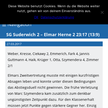
Elmar Herne 22
Diese Website benutzt Cookies. Wenn du die Website weiter
nutzt, gehen wir von deinem Einverständnis aus.
100% Handball
OK
Datenschutzerklärung
☰ Navigation
SG Suderwich 2 – Elmar Herne 2 23:17 (13:9)
<
27.03.2017
Über
Weber, Kresse, Ciekawy 2, Emmerich, Fark 4, Jannis
Elmar
Guttmann 4, Haik, Krüger 1, Otta, Szymendera 4, Zimmer
Herne
2/1
Events
Elmars Zweitvertretung musste mit einigen kurzfristigen
Absagen leben und konnte unter diesen Bedingungen
Handball
das Abstiegsduell nicht gewinnen. Die frühe Verletzung
Schwimmen
von Marc Szymendera kam zusätzlich zum denkbar
ungünstigsten Zeitpunkt dazu. Für den Klassenerhalt
login
müssen jetzt Punkte gegen stärkere Gegner her. Einzig