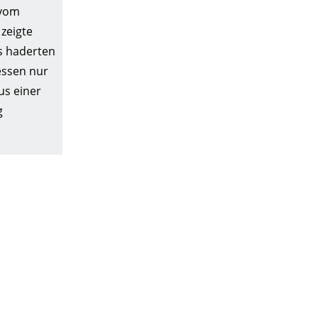
 vom
zeigte
s haderten
essen nur
us einer
g