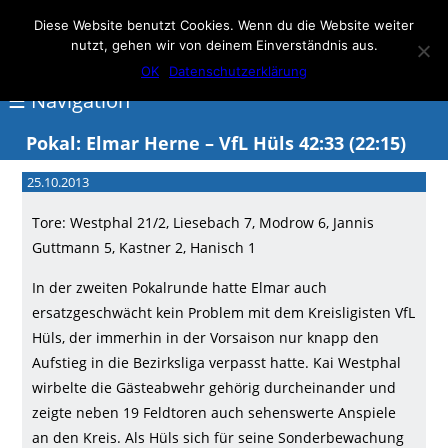
Elmar Herne 22
Diese Website benutzt Cookies. Wenn du die Website weiter
nutzt, gehen wir von deinem Einverständnis aus.
100% Handball
OK
Datenschutzerklärung
☰ Navigation
Pokal: Elmar Herne – VfL Hüls 42:33 (22:15)
<
25.10.2013
Über
Tore: Westphal 21/2, Liesebach 7, Modrow 6, Jannis
Elmar
Guttmann 5, Kastner 2, Hanisch 1
Herne
In der zweiten Pokalrunde hatte Elmar auch
Events
ersatzgeschwächt kein Problem mit dem Kreisligisten VfL
Hüls, der immerhin in der Vorsaison nur knapp den
Handball
Aufstieg in die Bezirksliga verpasst hatte. Kai Westphal
Schwimmen
wirbelte die Gästeabwehr gehörig durcheinander und
zeigte neben 19 Feldtoren auch sehenswerte Anspiele
login
an den Kreis. Als Hüls sich für seine Sonderbewachung