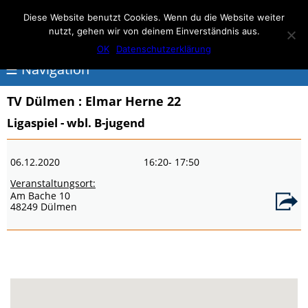
Elmar Herne 22
Diese Website benutzt Cookies. Wenn du die Website weiter
nutzt, gehen wir von deinem Einverständnis aus.
100% Handball
OK
Datenschutzerklärung
☰ Navigation
TV Dülmen
: Elmar Herne 22
<
Ligaspiel - wbl. B-jugend
Über
06.12.2020
16:20
- 17:50
Elmar
Veranstaltungsort:
Herne
Am Bache 10
48249 Dülmen
Events
Handball
Schwimmen
login