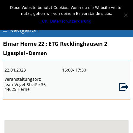
Elmar Herne 22
Diese Website benutzt Cookies. Wenn du die Website weiter
nutzt, gehen wir von deinem Einverständnis aus.
100% Handball
OK
Datenschutzerklärung
☰ Navigation
Elmar Herne 22
: ETG Recklinghausen 2
<
Ligaspiel - Damen
Über
22.04.2023
16:00
- 17:30
Elmar
Veranstaltungsort:
Herne
Jean-Vogel-Straße 36
44625 Herne
Events
Handball
Schwimmen
login