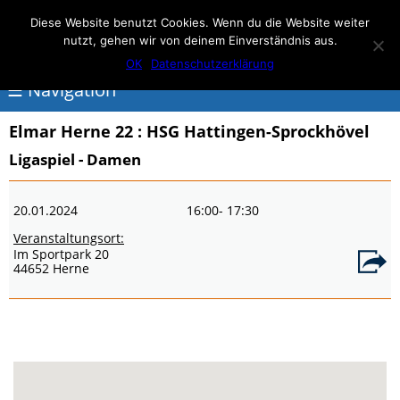
Elmar Herne 22
Diese Website benutzt Cookies. Wenn du die Website weiter
nutzt, gehen wir von deinem Einverständnis aus.
100% Handball
OK
Datenschutzerklärung
☰ Navigation
Elmar Herne 22
: HSG Hattingen-Sprockhövel
<
Ligaspiel - Damen
Über
20.01.2024
16:00
- 17:30
Elmar
Veranstaltungsort:
Herne
Im Sportpark 20
44652 Herne
Events
Handball
Schwimmen
login