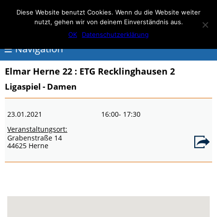
Elmar Herne 22
Diese Website benutzt Cookies. Wenn du die Website weiter
nutzt, gehen wir von deinem Einverständnis aus.
100% Handball
OK
Datenschutzerklärung
☰ Navigation
Elmar Herne 22
: ETG Recklinghausen 2
<
Ligaspiel - Damen
Über
23.01.2021
16:00
- 17:30
Elmar
Veranstaltungsort:
Herne
Grabenstraße 14
44625 Herne
Events
Handball
Schwimmen
login