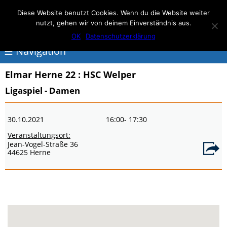
Elmar Herne 22
Diese Website benutzt Cookies. Wenn du die Website weiter
nutzt, gehen wir von deinem Einverständnis aus.
100% Handball
OK
Datenschutzerklärung
☰ Navigation
Elmar Herne 22
: HSC Welper
<
Ligaspiel - Damen
Über
30.10.2021
16:00
- 17:30
Elmar
Veranstaltungsort:
Herne
Jean-Vogel-Straße 36
44625 Herne
Events
Handball
Schwimmen
login