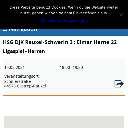
Elmar Herne 22
Diese Website benutzt Cookies. Wenn du die Website weiter
nutzt, gehen wir von deinem Einverständnis aus.
100% Handball
OK
Datenschutzerklärung
☰ Navigation
HSG DJK Rauxel-Schwerin 3
: Elmar Herne 22
<
Ligaspiel - Herren
Über
14.03.2021
18:00
- 19:30
Elmar
Veranstaltungsort:
Herne
Schillerstraße
44575 Castrop-Rauxel
Events
Handball
Schwimmen
login