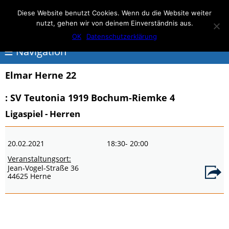
Elmar Herne 22
Diese Website benutzt Cookies. Wenn du die Website weiter
nutzt, gehen wir von deinem Einverständnis aus.
100% Handball
OK
Datenschutzerklärung
☰ Navigation
Elmar Herne 22
<
: SV Teutonia 1919 Bochum-Riemke 4
Über
Ligaspiel - Herren
Elmar
Herne
20.02.2021
18:30
- 20:00
Events
Veranstaltungsort:
Jean-Vogel-Straße 36
Handball
44625 Herne
Schwimmen
login