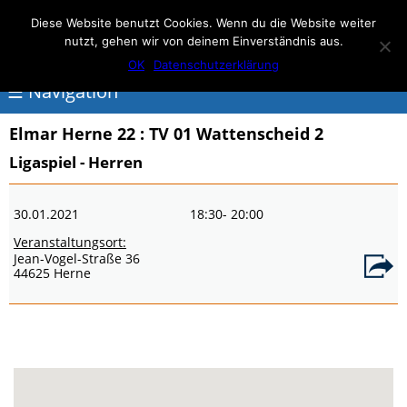
Elmar Herne 22
Diese Website benutzt Cookies. Wenn du die Website weiter
nutzt, gehen wir von deinem Einverständnis aus.
100% Handball
OK
Datenschutzerklärung
☰ Navigation
Elmar Herne 22
: TV 01 Wattenscheid 2
<
Ligaspiel - Herren
Über
30.01.2021
18:30
- 20:00
Elmar
Veranstaltungsort:
Herne
Jean-Vogel-Straße 36
44625 Herne
Events
Handball
Schwimmen
login