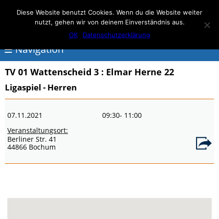
Elmar Herne 22
Diese Website benutzt Cookies. Wenn du die Website weiter
nutzt, gehen wir von deinem Einverständnis aus.
100% Handball
OK
Datenschutzerklärung
☰ Navigation
TV 01 Wattenscheid 3
: Elmar Herne 22
<
Ligaspiel - Herren
Über
07.11.2021
09:30
- 11:00
Elmar
Veranstaltungsort:
Herne
Berliner Str. 41
44866 Bochum
Events
Handball
Schwimmen
login