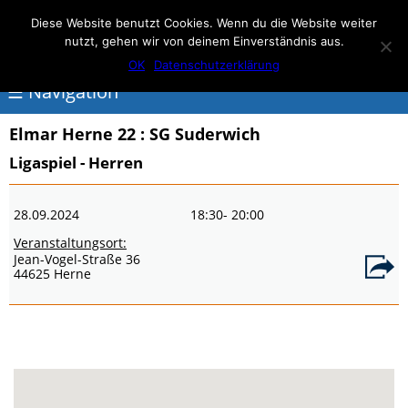
Elmar Herne 22
Diese Website benutzt Cookies. Wenn du die Website weiter
nutzt, gehen wir von deinem Einverständnis aus.
100% Handball
OK
Datenschutzerklärung
☰ Navigation
Elmar Herne 22
: SG Suderwich
<
Ligaspiel - Herren
Über
28.09.2024
18:30
- 20:00
Elmar
Veranstaltungsort:
Herne
Jean-Vogel-Straße 36
44625 Herne
Events
Handball
Schwimmen
login