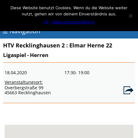
Elmar Herne 22
Diese Website benutzt Cookies. Wenn du die Website weiter
nutzt, gehen wir von deinem Einverständnis aus.
100% Handball
OK
Datenschutzerklärung
☰ Navigation
HTV Recklinghausen 2
: Elmar Herne 22
<
Ligaspiel - Herren
Über
18.04.2020
17:30
- 19:00
Elmar
Veranstaltungsort:
Herne
Overbergstraße 99
45663 Recklinghausen
Events
Handball
Schwimmen
login