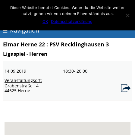
Elmar Herne 22
Diese Website benutzt Cookies. Wenn du die Website weiter
nutzt, gehen wir von deinem Einverständnis aus.
100% Handball
OK
Datenschutzerklärung
☰ Navigation
Elmar Herne 22
: PSV Recklinghausen 3
<
Ligaspiel - Herren
Über
14.09.2019
18:30
- 20:00
Elmar
Veranstaltungsort:
Herne
Grabenstraße 14
44625 Herne
Events
Handball
Schwimmen
login