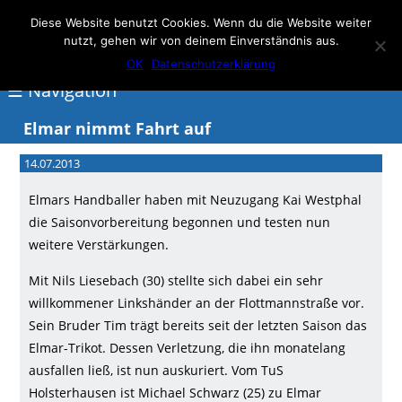
Elmar Herne 22
Diese Website benutzt Cookies. Wenn du die Website weiter
nutzt, gehen wir von deinem Einverständnis aus.
100% Handball
OK
Datenschutzerklärung
☰ Navigation
Elmar nimmt Fahrt auf
<
14.07.2013
Über
Elmars Handballer haben mit Neuzugang Kai Westphal
Elmar
die Saisonvorbereitung begonnen und testen nun
Herne
weitere Verstärkungen.
Events
Mit Nils Liesebach (30) stellte sich dabei ein sehr
willkommener Linkshänder an der Flottmannstraße vor.
Handball
Sein Bruder Tim trägt bereits seit der letzten Saison das
Schwimmen
Elmar-Trikot. Dessen Verletzung, die ihn monatelang
ausfallen ließ, ist nun auskuriert. Vom TuS
login
Holsterhausen ist Michael Schwarz (25) zu Elmar