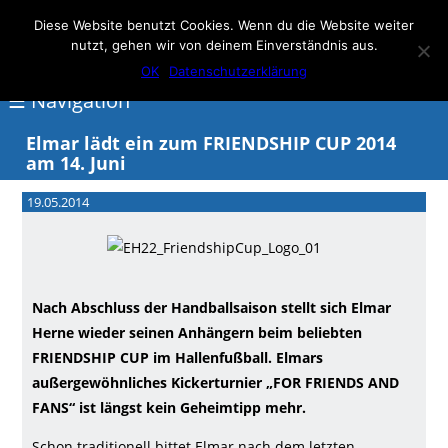
Elmar Herne 22
Diese Website benutzt Cookies. Wenn du die Website weiter
nutzt, gehen wir von deinem Einverständnis aus.
100% Handball
OK
Datenschutzerklärung
☰ Navigation
Elmar lädt ein zum FRIENDSHIP CUP 2014
am 14. Juni
<
19.05.2014
Über
Elmar
Herne
Nach Abschluss der Handballsaison stellt sich Elmar
Events
Herne wieder seinen Anhängern beim beliebten
Handball
FRIENDSHIP CUP im Hallenfußball. Elmars
Schwimmen
außergewöhnliches Kickerturnier „FOR FRIENDS AND
FANS“ ist längst kein Geheimtipp mehr.
login
Schon traditionell bittet Elmar nach dem letzten