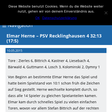
Elmar Herne 22
Diese Website benutzt Cookies. Wenn du die Website weiter
nutzt, gehen wir von deinem Einverständnis aus.
100% Handball
OK
Datenschutzerklärung
☰ Navigation
Elmar Herne – PSV Recklinghausen 4 32:13
(17:5)
<
10.05.2015
Über
Elmar
Tore : Zierles 6, Bittrich 4, Kastner 4, Liesebach 4,
Bärwald 4, Guttmann 4, Losch 3, Kolominski 2, Dymny 1
Herne
Von Beginn an bestimmte Elmar Herne das Spiel und
Events
hatte beim Spielstand von 10:1 schon früh die Zeichen
Handball
auf Sieg gestellt. Herne wechselte komplett durch, so
Schwimmen
dass alle 14 Spieler zu gleichen Spielanteilen kamen.
Elmar kam durch schnelles Spiel zu vielen einfachen
login
Toren, wovon vor allem Stefan Bittrich auf der rechten