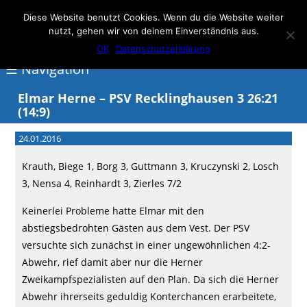
Elmar Herne 22
Diese Website benutzt Cookies. Wenn du die Website weiter
nutzt, gehen wir von deinem Einverständnis aus.
100% Handball
OK
Datenschutzerklärung
☰ Navigation
Elmar Herne – PSV Recklinghausen 3 26:21
(14:9)
<
24.01.2016
Über
Elmar
Krauth, Biege 1, Borg 3, Guttmann 3, Kruczynski 2, Losch
3, Nensa 4, Reinhardt 3, Zierles 7/2
Herne
Keinerlei Probleme hatte Elmar mit den
Events
abstiegsbedrohten Gästen aus dem Vest. Der PSV
Handball
versuchte sich zunächst in einer ungewöhnlichen 4:2-
Schwimmen
Abwehr, rief damit aber nur die Herner
Zweikampfspezialisten auf den Plan. Da sich die Herner
login
Abwehr ihrerseits geduldig Konterchancen erarbeitete,