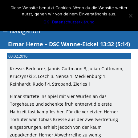
Elmar Herne 22
Diese Website benutzt Cookies. Wenn du die Website weiter
nutzt, gehen wir von deinem Einverständnis aus.
100% Handball
OK
Datenschutzerklärung
☰ Navigation
Elmar Herne – DSC Wanne-Eickel 13:32 (5:14)
<
03.02.2016
Über
Kresse, Bednarek, Jannis Guttmann 3, Julian Guttmann,
Elmar
Kruczynski 2, Losch 3, Nensa 1, Mecklenburg 1,
Herne
Reinhardt, Rudolf 4, Stroband, Zierles 1
Events
Elmar startete ins Spiel mit vier Würfen an das
Torgehäuse und schenkte früh entnervt die erste
Handball
Halbzeit fast kampflos her. Für die verletzten Herner
Schwimmen
Torhüter war Tobias Kresse aus der Zweitvertretung
eingesprungen, erhielt jedoch von der kaum
login
zupackenden Herner Abwehrreihe zu wenig